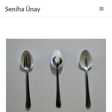
İçeriğe
Seniha Ünay
atla
Annemin
Nesneleri