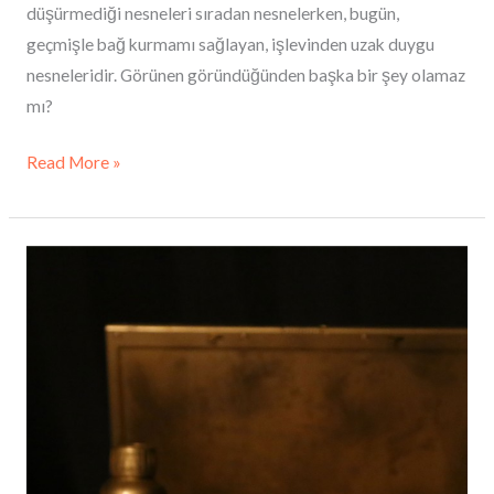
düşürmediği nesneleri sıradan nesnelerken, bugün,
geçmişle bağ kurmamı sağlayan, işlevinden uzak duygu
nesneleridir. Görünen göründüğünden başka bir şey olamaz
mı?
Read More »
Natürmort
Bahçesi